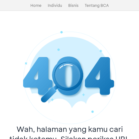
Home
Individu
Bisnis
Tentang BCA
Wah, halaman yang kamu cari
tidak ketemu. Silakan periksa URL