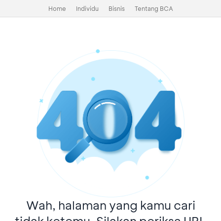
Home
Individu
Bisnis
Tentang BCA
Wah, halaman yang kamu cari
tidak ketemu. Silakan periksa URL