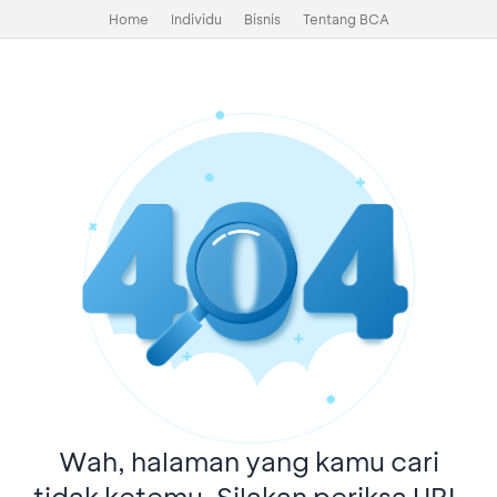
Home
Individu
Bisnis
Tentang BCA
Wah, halaman yang kamu cari
tidak ketemu. Silakan periksa URL