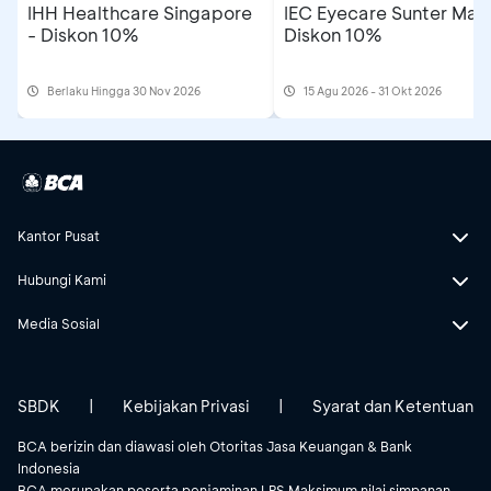
IHH Healthcare Singapore
IEC Eyecare Sunter Mall
- Diskon 10%
Diskon 10%
Berlaku Hingga 30 Nov 2026
15 Agu 2026 - 31 Okt 2026
Kantor Pusat
Hubungi Kami
Media Sosial
SBDK
|
Kebijakan Privasi
|
Syarat dan Ketentuan
BCA berizin dan diawasi oleh Otoritas Jasa Keuangan & Bank
Indonesia
BCA merupakan peserta penjaminan LPS.Maksimum nilai simpanan