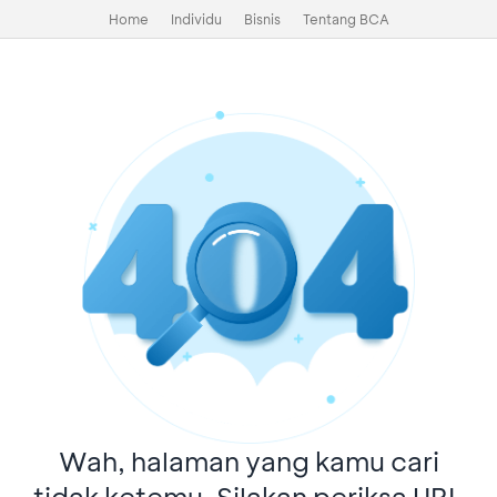
Home
Individu
Bisnis
Tentang BCA
Wah, halaman yang kamu cari
tidak ketemu. Silakan periksa URL