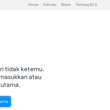
Home
Individu
Bisnis
Tentang BCA
i tidak ketemu.
imasukkan atau
 utama.
tama