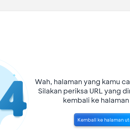
Wah, halaman yang kamu car
Silakan periksa URL yang d
kembali ke halaman
Kembali ke halaman u