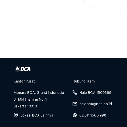
Kantor Pusat
Hubungi Kami
Menara BCA, Grand Indonesia
Halo BCA 1500888
Jl. MH Thamrin No. 1
halobca@bca.co.id
Jakarta 10310
Lokasi BCA Lainnya
62 811 1500 998