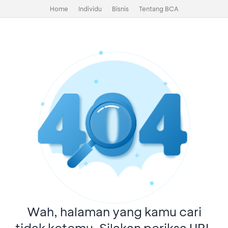
Home
Individu
Bisnis
Tentang BCA
Wah, halaman yang kamu cari
tidak ketemu. Silakan periksa URL