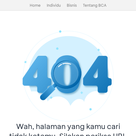
Home
Individu
Bisnis
Tentang BCA
Wah, halaman yang kamu cari
tidak ketemu. Silakan periksa URL