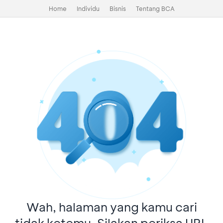
Home
Individu
Bisnis
Tentang BCA
Wah, halaman yang kamu cari
tidak ketemu. Silakan periksa URL