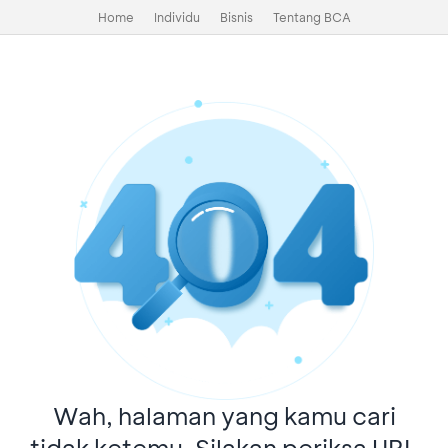
Home
Individu
Bisnis
Tentang BCA
Wah, halaman yang kamu cari
tidak ketemu. Silakan periksa URL