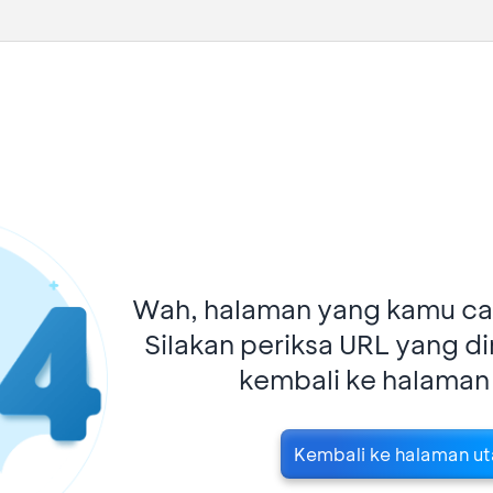
Wah, halaman yang kamu car
Silakan periksa URL yang d
kembali ke halaman
Kembali ke halaman u