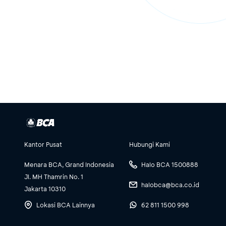
Kantor Pusat
Hubungi Kami
Menara BCA, Grand Indonesia
Halo BCA 1500888
Jl. MH Thamrin No. 1
halobca@bca.co.id
Jakarta 10310
Lokasi BCA Lainnya
62 811 1500 998