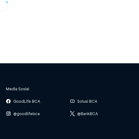
Media Sosial
GoodLife BCA
Solusi BCA
@goodlifebca
@BankBCA