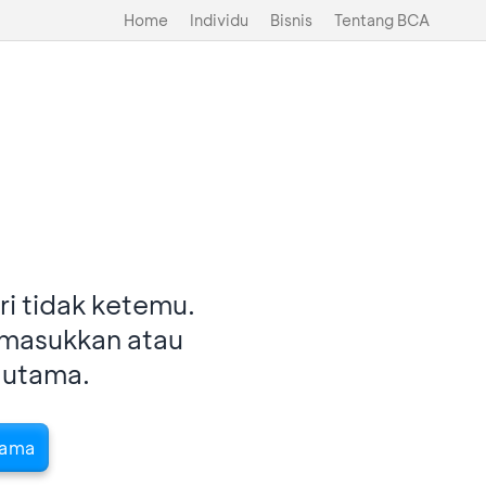
Home
Individu
Bisnis
Tentang BCA
i tidak ketemu.
imasukkan atau
 utama.
tama