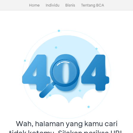
Home
Individu
Bisnis
Tentang BCA
Wah, halaman yang kamu cari
tidak ketemu. Silakan periksa URL