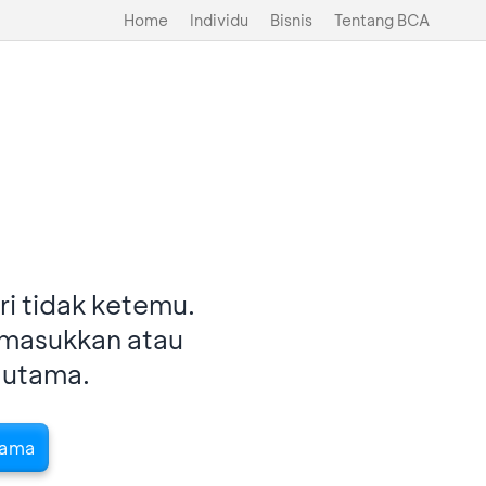
Home
Individu
Bisnis
Tentang BCA
i tidak ketemu.
imasukkan atau
 utama.
tama