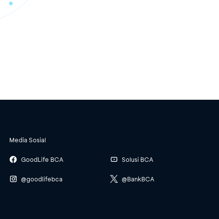
Media Sosial
GoodLife BCA
Solusi BCA
@goodlifebca
@BankBCA