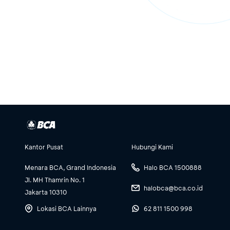
Kantor Pusat
Hubungi Kami
Menara BCA, Grand Indonesia
Halo BCA 1500888
Jl. MH Thamrin No. 1
halobca@bca.co.id
Jakarta 10310
Lokasi BCA Lainnya
62 811 1500 998