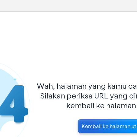
Wah, halaman yang kamu car
Silakan periksa URL yang d
kembali ke halaman
Kembali ke halaman u