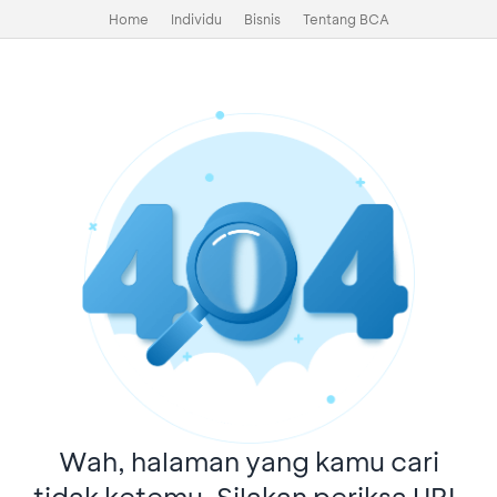
Home
Individu
Bisnis
Tentang BCA
Wah, halaman yang kamu cari
tidak ketemu. Silakan periksa URL