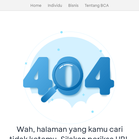
Home
Individu
Bisnis
Tentang BCA
Wah, halaman yang kamu cari
tidak ketemu. Silakan periksa URL