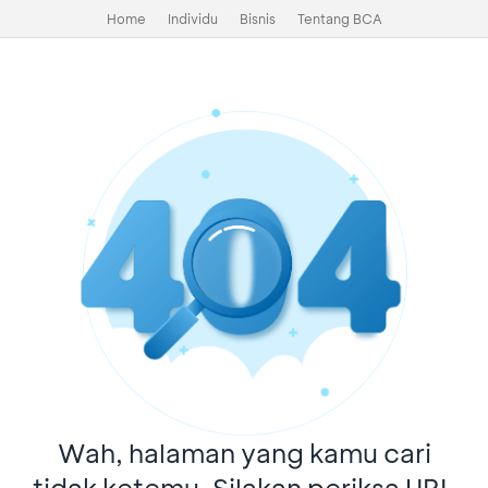
Home
Individu
Bisnis
Tentang BCA
Wah, halaman yang kamu cari
tidak ketemu. Silakan periksa URL