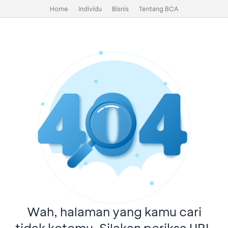
Home
Individu
Bisnis
Tentang BCA
Wah, halaman yang kamu cari
tidak ketemu. Silakan periksa URL