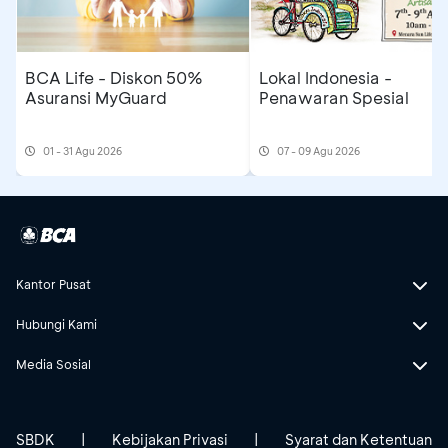
BCA Life - Diskon 50%
Lokal Indonesia -
Asuransi MyGuard
Penawaran Spesial
01 - 31 Agu 2026
07 - 09 Agu 2026
Kantor Pusat
Hubungi Kami
Media Sosial
SBDK
|
Kebijakan Privasi
|
Syarat dan Ketentuan