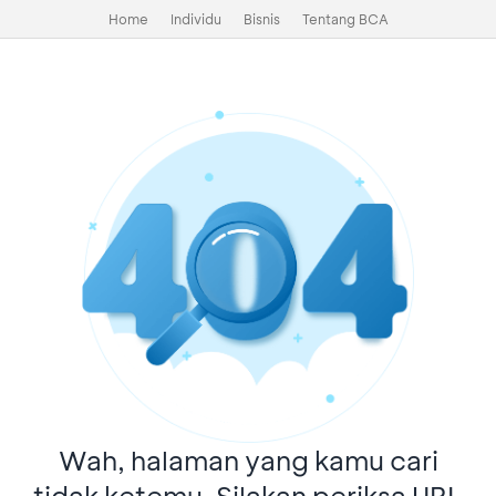
Home
Individu
Bisnis
Tentang BCA
Wah, halaman yang kamu cari
tidak ketemu. Silakan periksa URL