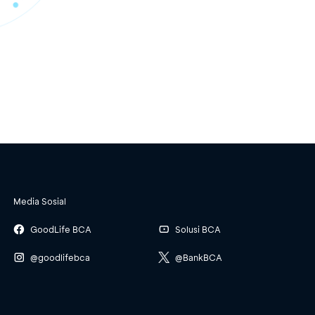
Media Sosial
GoodLife BCA
Solusi BCA
@goodlifebca
@BankBCA