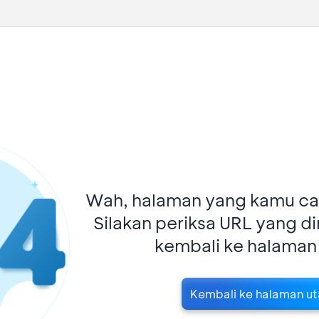
Wah, halaman yang kamu car
Silakan periksa URL yang d
kembali ke halaman
Kembali ke halaman u