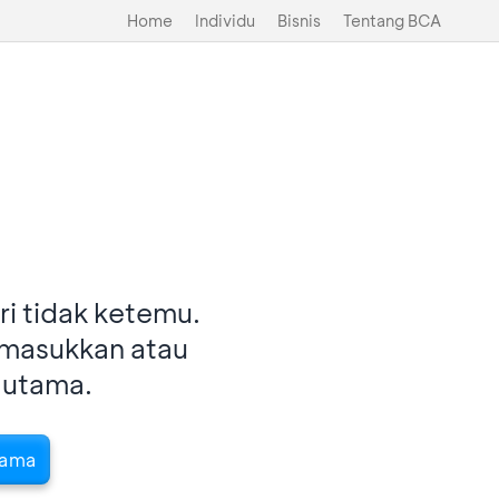
Home
Individu
Bisnis
Tentang BCA
i tidak ketemu.
imasukkan atau
 utama.
tama