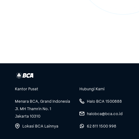
Kantor Pusat
Hubungi Kami
Menara BCA, Grand Indonesia
Halo BCA 1500888
Jl. MH Thamrin No. 1
halobca@bca.co.id
Jakarta 10310
Lokasi BCA Lainnya
62 811 1500 998