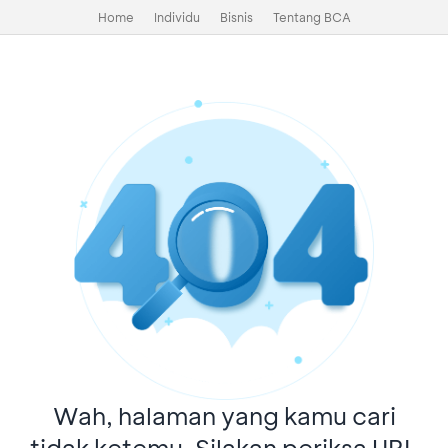
Home
Individu
Bisnis
Tentang BCA
Wah, halaman yang kamu cari
tidak ketemu. Silakan periksa URL