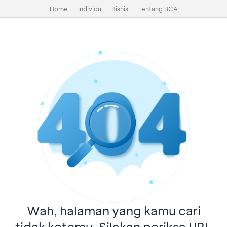
Home
Individu
Bisnis
Tentang BCA
Wah, halaman yang kamu cari
tidak ketemu. Silakan periksa URL