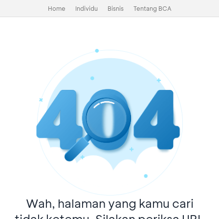
Home
Individu
Bisnis
Tentang BCA
Wah, halaman yang kamu cari
tidak ketemu. Silakan periksa URL