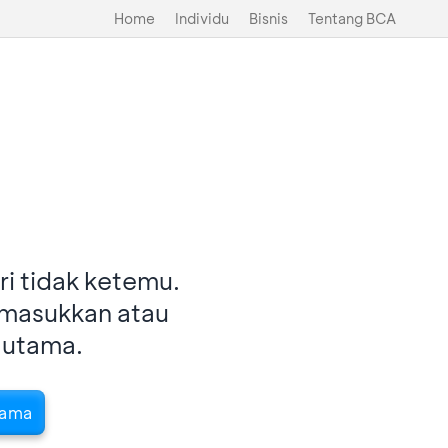
Home
Individu
Bisnis
Tentang BCA
i tidak ketemu.
imasukkan atau
 utama.
tama