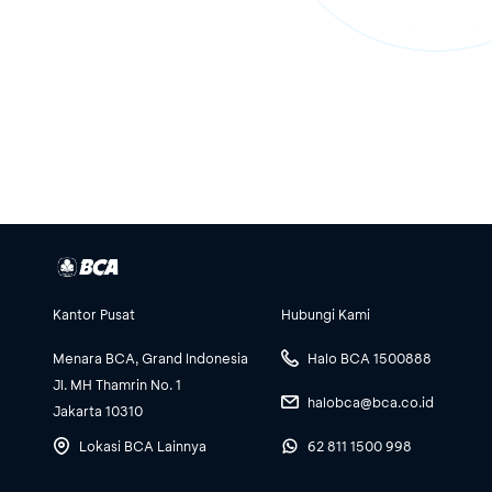
Kantor Pusat
Hubungi Kami
Menara BCA, Grand Indonesia
Halo BCA 1500888
Jl. MH Thamrin No. 1
halobca@bca.co.id
Jakarta 10310
Lokasi BCA Lainnya
62 811 1500 998