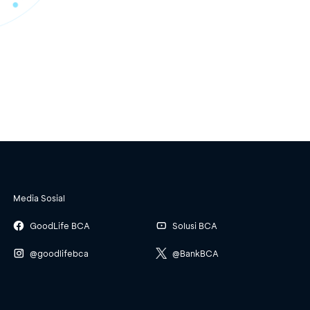
Media Sosial
GoodLife BCA
Solusi BCA
@goodlifebca
@BankBCA