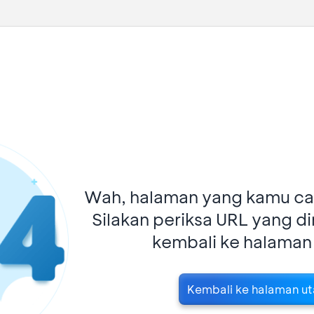
Wah, halaman yang kamu car
Silakan periksa URL yang d
kembali ke halaman
Kembali ke halaman u