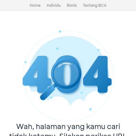
Home
Individu
Bisnis
Tentang BCA
Wah, halaman yang kamu cari
tidak ketemu. Silakan periksa URL