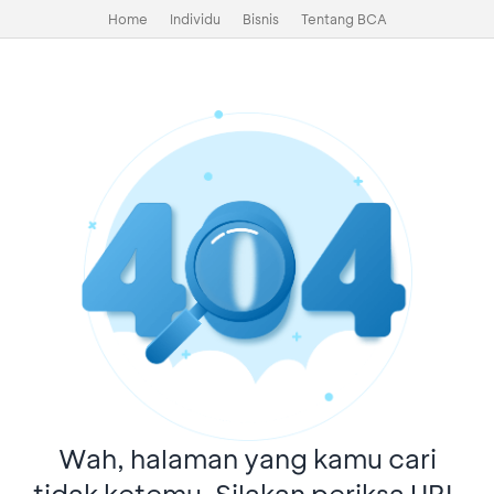
Home
Individu
Bisnis
Tentang BCA
Wah, halaman yang kamu cari
tidak ketemu. Silakan periksa URL