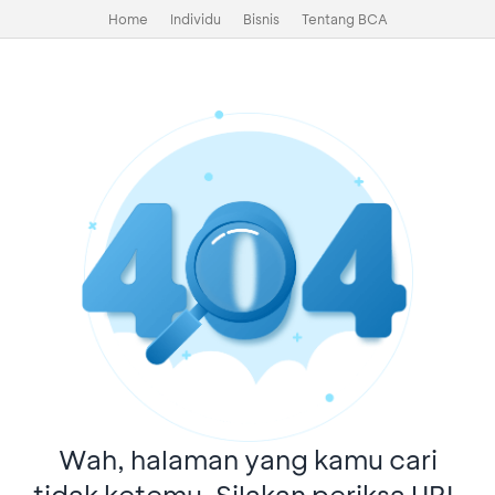
Home
Individu
Bisnis
Tentang BCA
Wah, halaman yang kamu cari
tidak ketemu. Silakan periksa URL