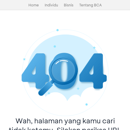
Home
Individu
Bisnis
Tentang BCA
Wah, halaman yang kamu cari
tidak ketemu. Silakan periksa URL