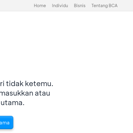
Home
Individu
Bisnis
Tentang BCA
i tidak ketemu.
imasukkan atau
 utama.
tama