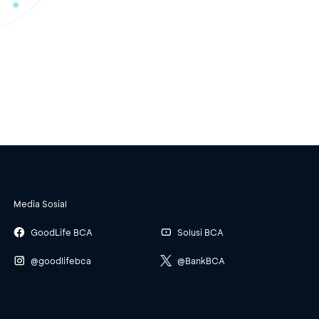
Media Sosial
GoodLife BCA
Solusi BCA
@goodlifebca
@BankBCA