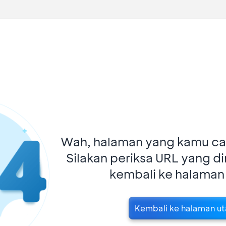
Wah, halaman yang kamu car
Silakan periksa URL yang d
kembali ke halaman
Kembali ke halaman u