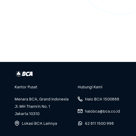
Kantor Pusat
Hubungi Kami
Menara BCA, Grand Indonesia
Halo BCA 1500888
Jl. MH Thamrin No. 1
halobca@bca.co.id
Jakarta 10310
Lokasi BCA Lainnya
62 811 1500 998