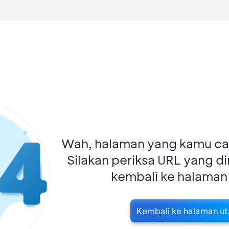
Wah, halaman yang kamu car
Silakan periksa URL yang d
kembali ke halaman
Kembali ke halaman u