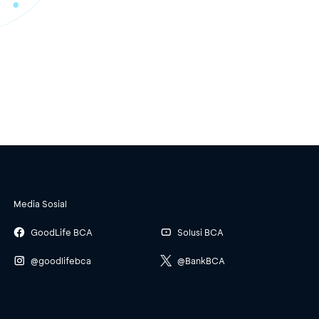
Media Sosial
GoodLife BCA
Solusi BCA
@goodlifebca
@BankBCA