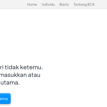
Home
Individu
Bisnis
Tentang BCA
i tidak ketemu.
imasukkan atau
 utama.
tama