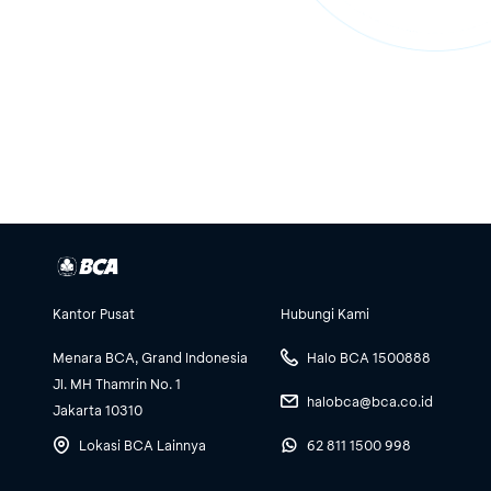
Kantor Pusat
Hubungi Kami
Menara BCA, Grand Indonesia
Halo BCA 1500888
Jl. MH Thamrin No. 1
halobca@bca.co.id
Jakarta 10310
Lokasi BCA Lainnya
62 811 1500 998