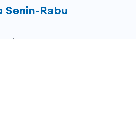
p Senin-Rabu
normal
n Rabu
 Rewards
RBOX
 myBCA/BCA mobile/Sakuku, termasuk dengan Paylater d