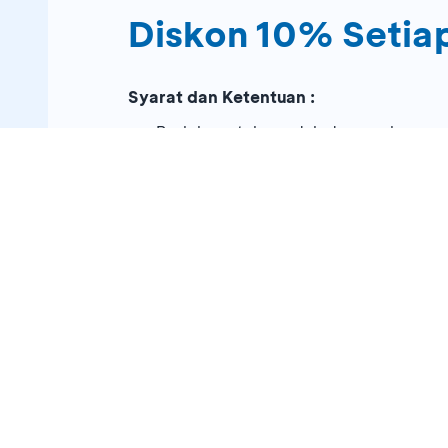
Diskon 10% Setia
Syarat dan Ketentuan :
Berlaku untuk produk dengan harga 
Berlaku setiap hari Senin, Selasa da
Berlaku untuk
member
Delamibrands
Berlaku di
independent store
COLO
Berlaku pembayaran dengan QRIS di
BCA
Periode promo hingga
28 Feb 2026
Bagikan promo ini