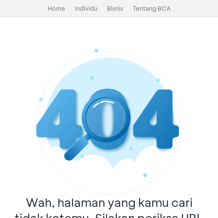
Home
Individu
Bisnis
Tentang BCA
Wah, halaman yang kamu cari
tidak ketemu. Silakan periksa URL