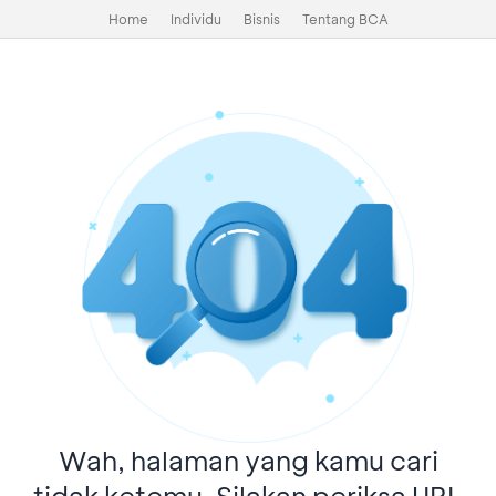
Home
Individu
Bisnis
Tentang BCA
Wah, halaman yang kamu cari
tidak ketemu. Silakan periksa URL