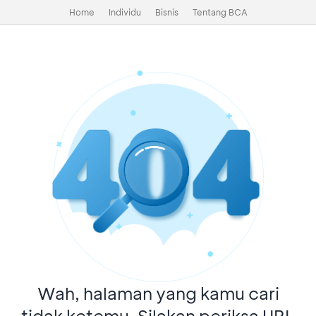
Home
Individu
Bisnis
Tentang BCA
Wah, halaman yang kamu cari
tidak ketemu. Silakan periksa URL