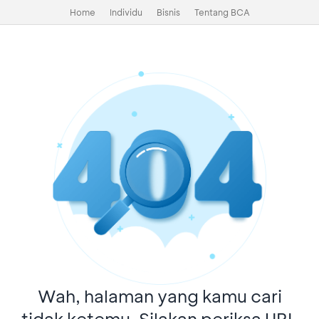
Home
Individu
Bisnis
Tentang BCA
Wah, halaman yang kamu cari
tidak ketemu. Silakan periksa URL