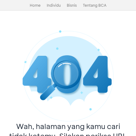
Home
Individu
Bisnis
Tentang BCA
Wah, halaman yang kamu cari
tidak ketemu. Silakan periksa URL