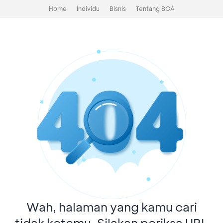
Home
Individu
Bisnis
Tentang BCA
Wah, halaman yang kamu cari
tidak ketemu. Silakan periksa URL