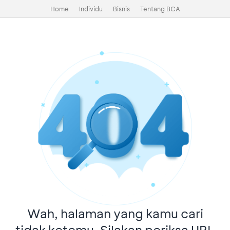
Home
Individu
Bisnis
Tentang BCA
Wah, halaman yang kamu cari
tidak ketemu. Silakan periksa URL