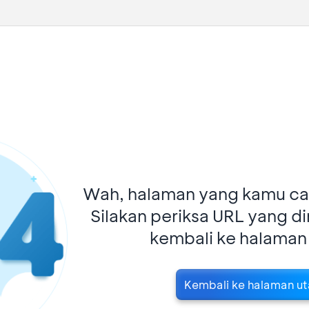
Wah, halaman yang kamu car
Silakan periksa URL yang d
kembali ke halaman
Kembali ke halaman u