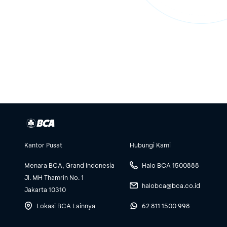
Kantor Pusat
Hubungi Kami
Menara BCA, Grand Indonesia
Halo BCA 1500888
Jl. MH Thamrin No. 1
halobca@bca.co.id
Jakarta 10310
Lokasi BCA Lainnya
62 811 1500 998