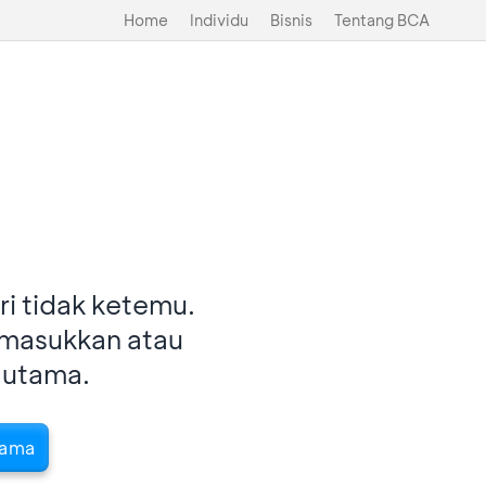
Home
Individu
Bisnis
Tentang BCA
i tidak ketemu.
imasukkan atau
 utama.
tama