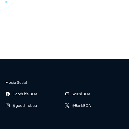
Media Sosial
GoodLife BCA
Solusi BCA
@goodlifebca
@BankBCA