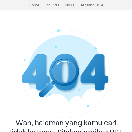
Home
Individu
Bisnis
Tentang BCA
Wah, halaman yang kamu cari
tidak ketemu. Silakan periksa URL