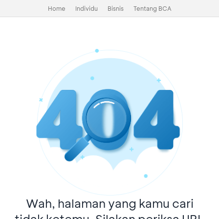
Home
Individu
Bisnis
Tentang BCA
Wah, halaman yang kamu cari
tidak ketemu. Silakan periksa URL