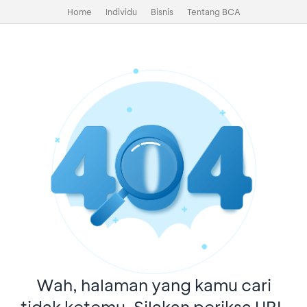
Home
Individu
Bisnis
Tentang BCA
Wah, halaman yang kamu cari
tidak ketemu. Silakan periksa URL