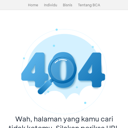
Home
Individu
Bisnis
Tentang BCA
Wah, halaman yang kamu cari
tidak ketemu. Silakan periksa URL