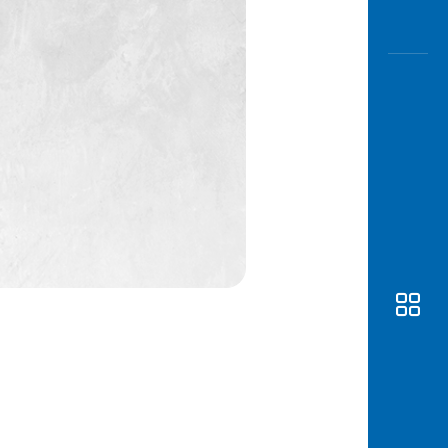
Awas
Modus
Buka
Rekeni
Tahapa
Edukati