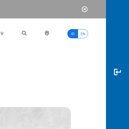
ir
ID
EN
PALING
BANYAK
DICARI
myBCA
Paylate