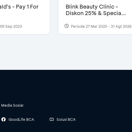
d’s - Pay 1 For
Blink Beauty Clinic -
Diskon 25% & Specia...
09 Sep 2023
Periode 27 Mar 2025 - 31 Agt 2026
Media Sosial
GoodLife BCA
Solusi BCA