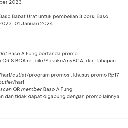
ber 2023
 Baso Babat Urat untuk pembelian 3 porsi Baso
2023–01 Januari 2024
let
Baso A Fung bertanda promo
n QRIS BCA mobile/Sakuku/myBCA, dan Tahapan
hari/
outlet
/program promosi, khusus promo Rp17
outlet
/hari
n
scan
QR
member
Baso A Fung
an dan tidak dapat digabung dengan promo lainnya