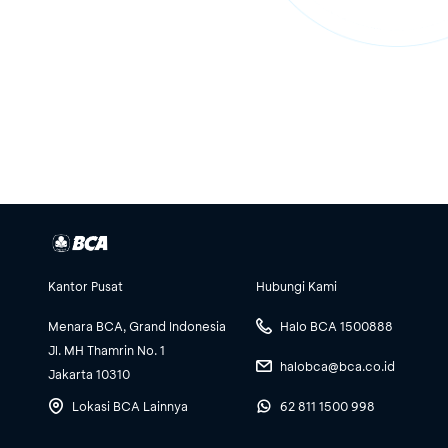
Kantor Pusat
Hubungi Kami
Menara BCA, Grand Indonesia
Halo BCA 1500888
Jl. MH Thamrin No. 1
halobca@bca.co.id
Jakarta 10310
Lokasi BCA Lainnya
62 811 1500 998