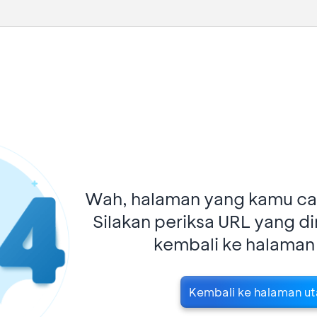
Wah, halaman yang kamu car
Silakan periksa URL yang d
kembali ke halaman
Kembali ke halaman u