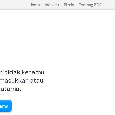
Home
Individu
Bisnis
Tentang BCA
i tidak ketemu.
imasukkan atau
 utama.
tama