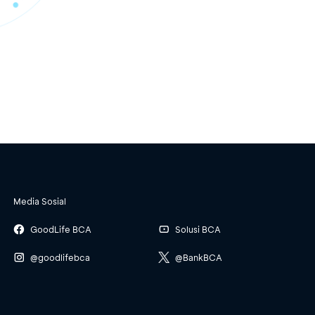
Media Sosial
GoodLife BCA
Solusi BCA
@goodlifebca
@BankBCA