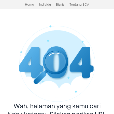
Home
Individu
Bisnis
Tentang BCA
Wah, halaman yang kamu cari
tidak ketemu. Silakan periksa URL