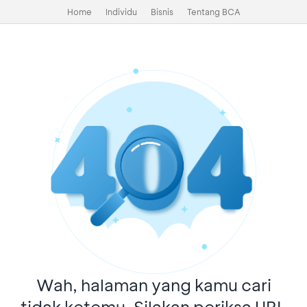
Home
Individu
Bisnis
Tentang BCA
Wah, halaman yang kamu cari
tidak ketemu. Silakan periksa URL