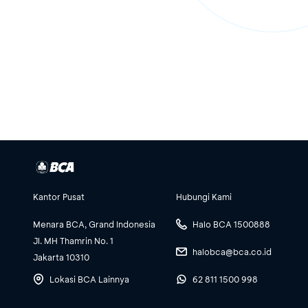
Kantor Pusat
Hubungi Kami
Menara BCA, Grand Indonesia
Halo BCA 1500888
Jl. MH Thamrin No. 1
halobca@bca.co.id
Jakarta 10310
Lokasi BCA Lainnya
62 811 1500 998