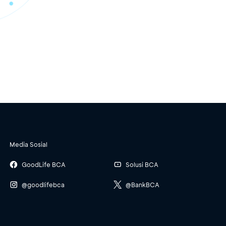
Media Sosial
GoodLife BCA
Solusi BCA
@goodlifebca
@BankBCA