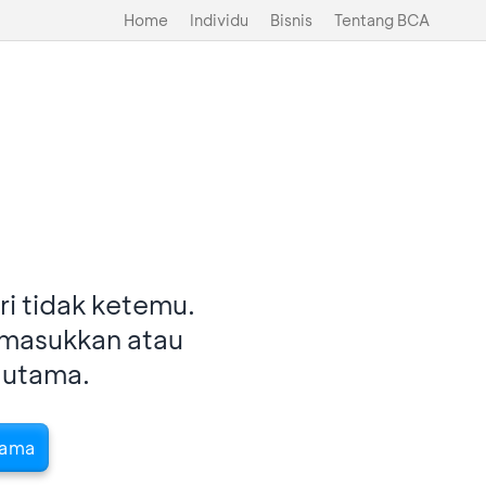
Home
Individu
Bisnis
Tentang BCA
i tidak ketemu.
imasukkan atau
 utama.
tama