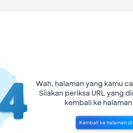
Wah, halaman yang kamu car
Silakan periksa URL yang d
kembali ke halaman
Kembali ke halaman u