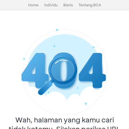
Home
Individu
Bisnis
Tentang BCA
Wah, halaman yang kamu cari
tidak ketemu. Silakan periksa URL