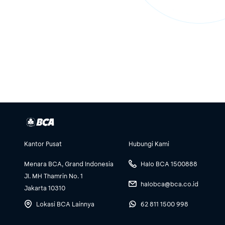
Kantor Pusat
Hubungi Kami
Menara BCA, Grand Indonesia
Halo BCA 1500888
Jl. MH Thamrin No. 1
halobca@bca.co.id
Jakarta 10310
Lokasi BCA Lainnya
62 811 1500 998