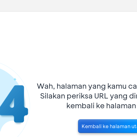
Wah, halaman yang kamu car
Silakan periksa URL yang d
kembali ke halaman
Kembali ke halaman u