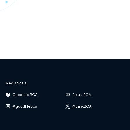
Media Sosial
GoodLife BCA
Solusi BCA
@goodlifebca
@BankBCA