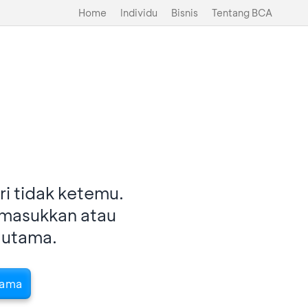
Home
Individu
Bisnis
Tentang BCA
i tidak ketemu.
imasukkan atau
 utama.
tama